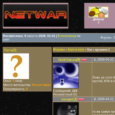
Деньги
?
Воскресенье
,
9
августа
2026
,
01:41
|
5
поселенца
не
Форумы : Б
спят
Форумы
»
Баги в игре
»
Баг с оружием 2
Гость[0]
NurikSakura[
0
]
1
, 2009-04-21 
Ложу на стол К
Опыт:
0
nexp
пустой, КПК в 
Место жительства:
Отсутствует
Популярность:
0
Сообщений:
115
Незаметный
(5)
savages[
1
]
2
, 2009-04-21 
то же самое про