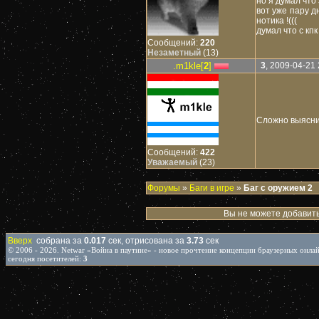
но я думал что 
вот уже пару д
нотика !(((
думал что с кпк
Сообщений:
220
Незаметный
(13)
.m1kle[
2
]
3
, 2009-04-21 
Сложно выясни
Сообщений:
422
Уважаемый
(23)
Форумы
»
Баги в игре
»
Баг с оружием 2
Вы не можете добавить
Вверх
собрана за
0.017
сек, отрисована за
3.73
сек
© 2006 - 2026. Netwar «Война в паутине» - новое прочтение концепции браузерных онл
сегодня посетителей:
3