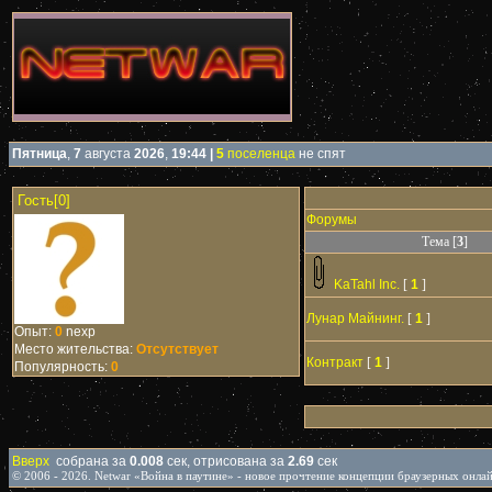
Пятница
,
7
августа
2026
,
19:44
|
5
поселенца
не спят
Гость[0]
Форумы
Тема [
3
]
KaTahl Inc.
[
1
]
Лунар Майнинг.
[
1
]
Опыт:
0
nexp
Место жительства:
Отсутствует
Контракт
[
1
]
Популярность:
0
Вверх
собрана за
0.008
сек, отрисована за
2.69
сек
© 2006 - 2026. Netwar «Война в паутине» - новое прочтение концепции браузерных онла