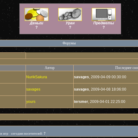
Деньги
Уран
Предметы
?
?
?
Форумы
Автор
Последнее со
NurikSakura
savages
, 2009-04-09 00:30:00
savages
savages
, 2009-04-08 18:06:00
yours
tersmer
, 2009-04-01 22:25:00
йн игр сегодня посетителей:
7