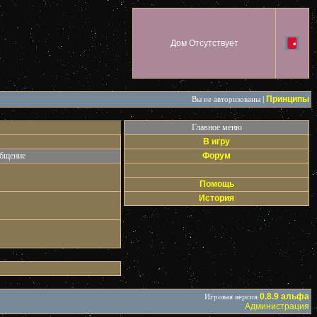
Дом Отсутствует
Принципы
Вы не авторизованы
|
Главное меню
В игру
общение
Форум
Помощь
История
0.8.9 альфа
Игровая версия
Администрация