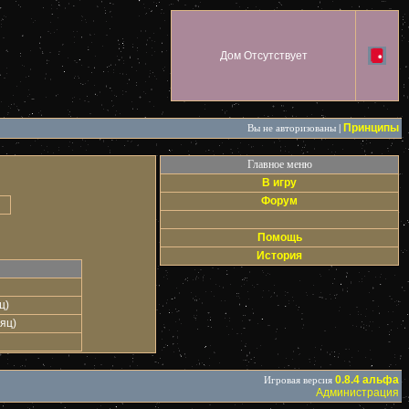
Дом Отсутствует
Принципы
Вы не авторизованы
|
Главное меню
В игру
Форум
Помощь
История
ц)
яц)
0.8.4 альфа
Игровая версия
Администрация