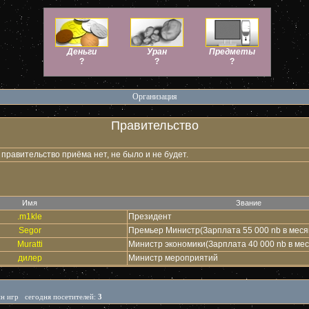
Деньги
Уран
Предметы
?
?
?
Организация
Правительство
 правительство приёма нет, не было и не будет.
Имя
Звание
.m1kle
Президент
Segor
Премьер Министр(Зарплата 55 000 nb в меся
Muratti
Министр экономики(Зарплата 40 000 nb в мес
дилер
Министр мероприятий
йн игр сегодня посетителей:
3