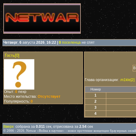
Четверг
,
6
августа
2026
,
16:22
|
0
поселенца
не спят
Гость[0]
В
Глава организации:
.m1kle[2]
Номер
Опыт:
0
nexp
1
Место жительства:
Отсутствует
Популярность:
0
2
3
4
Вверх
собрана за
0.011
сек, отрисована за
2.54
сек
© 2006 - 2026. Netwar «Война в паутине» - новое прочтение концепции браузерных онла