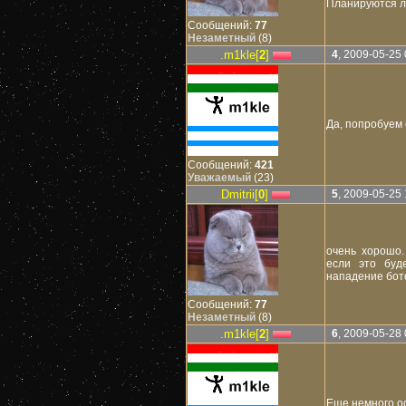
Планируются л
Сообщений:
77
Незаметный
(8)
.m1kle[
2
]
4
, 2009-05-25 
Да, попробуем 
Сообщений:
421
Уважаемый
(23)
Dmitrii[
0
]
5
, 2009-05-25 
очень хорошо.
если это буд
нападение бото
Сообщений:
77
Незаметный
(8)
.m1kle[
2
]
6
, 2009-05-28 
Еще немного о