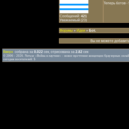
Теперь ботов -
Сообщений:
421
Уважаемый
(23)
Форумы
»
Идеи
»
Бот.
Вы не можете добавить
Вверх
собрана за
0.022
сек, отрисована за
2.82
сек
© 2006 - 2026. Netwar «Война в паутине» - новое прочтение концепции браузерных онл
сегодня посетителей:
5