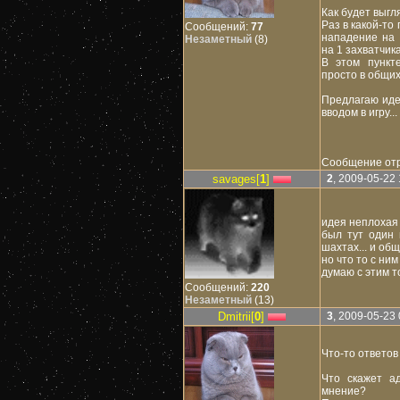
Как будет выгл
Раз в какой-то
Сообщений:
77
нападение на 
Незаметный
(8)
на 1 захватчика
В этом пункт
просто в общих
Предлагаю иде
вводом в игру...
Сообщение от
savages[
1
]
2
, 2009-05-22 
идея неплохая 
был тут один 
шахтах... и общ
но что то с ним 
думаю с этим то
Сообщений:
220
Незаметный
(13)
Dmitrii[
0
]
3
, 2009-05-23 
Что-то ответов 
Что скажет а
мнение?