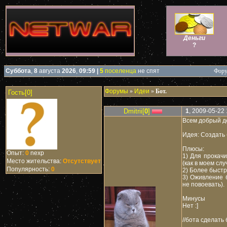
Деньги
?
Суббота
,
8
августа
2026
,
09:59
|
5
поселенца
не спят
Фору
Форумы
»
Идеи
»
Бот.
Гость[0]
Dmitrii[
0
]
1
, 2009-05-22 
Всем добрый де
Идея: Создать 
Плюсы:
Опыт:
0
nexp
1) Для прокачи
Место жительства:
Отсутствует
(как в моем слу
Популярность:
0
2) Более быстр
3) Оживление 
не повоевать).
Минусы
Нет :]
//бота сделать 