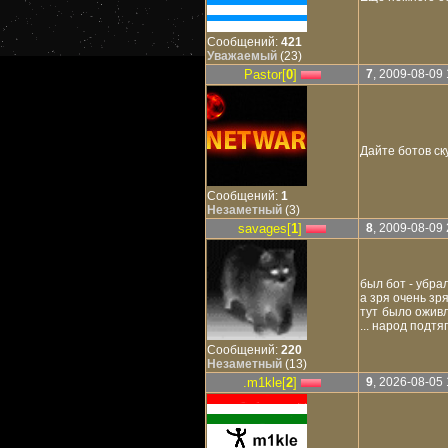
Сообщений:
421
Уважаемый
(23)
Pastor[
0
]
7
, 2009-08-09 
Дайте ботов ск
Сообщений:
1
Незаметный
(3)
savages[
1
]
8
, 2009-08-09 
был бот - убрали
а зря очень зря 
тут было оживл
... народ подтяг
Сообщений:
220
Незаметный
(13)
.m1kle[
2
]
9
, 2026-08-05 