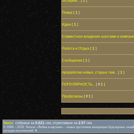
Лотерею...
[
1
]
Покер
[
1
]
Идеи
[
1
]
Совместное владение шахтами и компан
Работа и Отдых
[
1
]
Сообщения
[
1
]
проработка новых ,старых тем...
[
1
]
ПОПУЛЯРНОСТЬ...
[
#
1
]
Профсоюзы
[
#
1
]
Вверх
собрана за
0.021
сек, отрисована за
2.57
сек
© 2006 - 2026. Netwar «Война в паутине» - новое прочтение концепции браузерных онл
сегодня посетителей:
4