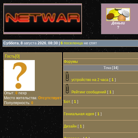
Деньги
?
Суббота
,
8
августа
2026
,
08:30
|
6
поселенца
не спят
Гость[0]
Форумы
Тема [
14
]
устройство на 2 часа
[
1
]
Рейтинг сообщений
[
1
]
Опыт:
0
nexp
Место жительства:
Отсутствует
Бот.
[
1
]
Популярность:
0
Гениальная идея
[
1
]
Дизайн
[
1
]